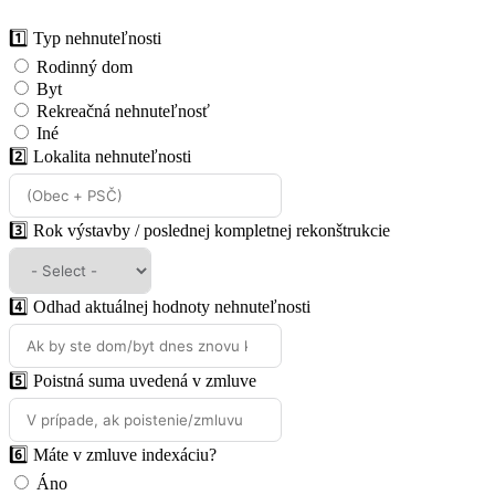
1️⃣ Typ nehnuteľnosti
Rodinný dom
Byt
Rekreačná nehnuteľnosť
Iné
2️⃣ Lokalita nehnuteľnosti
3️⃣ Rok výstavby / poslednej kompletnej rekonštrukcie
4️⃣ Odhad aktuálnej hodnoty nehnuteľnosti
5️⃣ Poistná suma uvedená v zmluve
6️⃣ Máte v zmluve indexáciu?
Áno