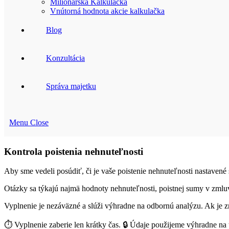
Milionárska Kalkulačka
Vnútorná hodnota akcie kalkulačka
Blog
Konzultácia
Správa majetku
Menu
Close
Kontrola poistenia nehnuteľnosti
Aby sme vedeli posúdiť, či je vaše poistenie nehnuteľnosti nastaven
Otázky sa týkajú najmä hodnoty nehnuteľnosti, poistnej sumy v zmluve
Vyplnenie je nezáväzné a slúži výhradne na odbornú analýzu. Ak je 
⏱️ Vyplnenie zaberie len krátky čas. 🔒 Údaje použijeme výhradne na 