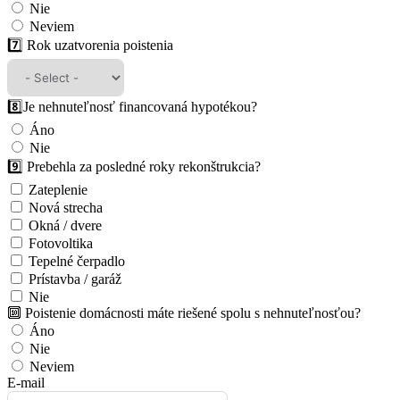
Nie
Neviem
7️⃣ Rok uzatvorenia poistenia
8️⃣Je nehnuteľnosť financovaná hypotékou?
Áno
Nie
9️⃣ Prebehla za posledné roky rekonštrukcia?
Zateplenie
Nová strecha
Okná / dvere
Fotovoltika
Tepelné čerpadlo
Prístavba / garáž
Nie
🔟 Poistenie domácnosti máte riešené spolu s nehnuteľnosťou?
Áno
Nie
Neviem
E-mail